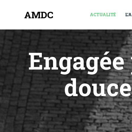
AMDC
ACTUALITÉ
L'
Engagée 
douce 