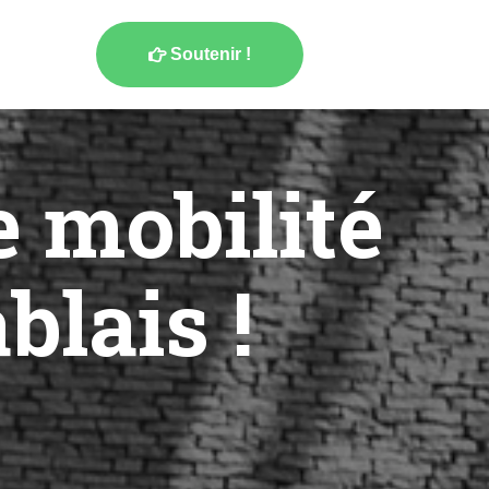
Soutenir !

 mobilité
blais !